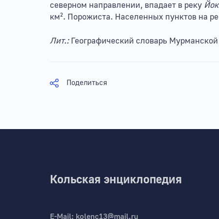
северном направлении, впадает в реку
Йок
км². Порожиста. Населенных пунктов на ре
Лит.:
Географический словарь Мурманской об
Поделиться
Кольская энциклопедия
E-Mail:
kolenc13@mail.ru