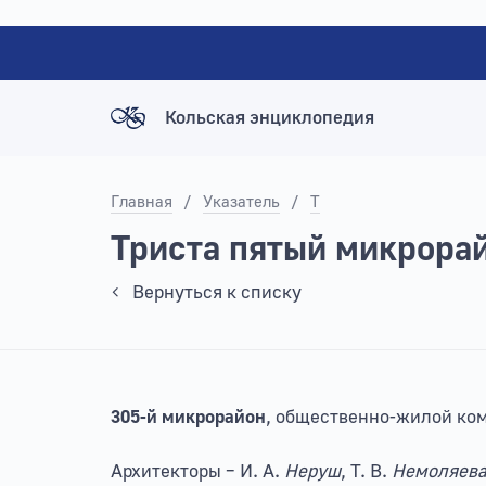
Кольская энциклопедия
Главная
/
Указатель
/
Т
Триста пятый микрора
Вернуться к списку
305-й микрорайон
, общественно-жилой ком
Архитекторы – И. А.
Hepyш
, Т. В.
Немоляев