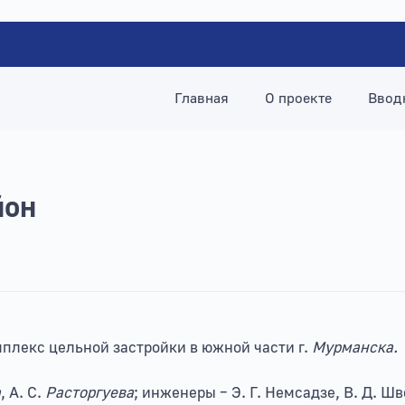
Главная
О проекте
Ввод
йон
плекс цельной застройки в южной части г.
Мурманска.
а
, А. С.
Расторгуева
; инженеры – Э. Г. Немсадзе, В. Д. Шв