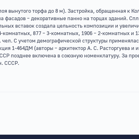
я вынутого торфа до 8 м). Застройка, обращенная к Ко
а фасадов – декоративные панно на торцах зданий. Сп
ьных вставок создала цельность композиции и увеличи
 – 4-комнатных, 877 – 3-комнатных, 1906 – 2-комнатных и 
тыс. чел. С учетом демографической структуры применял
я 1-464ДМ (авторы – архитектор А. С. Расторгуева и ин
 СССР позднее включена в союзную номенклатуру. За про
н. СССР.