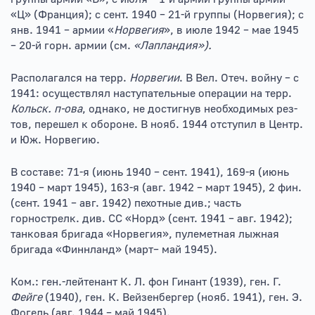
«Ц» (Франция); с сент. 1940 – 21-й группы (Норвегия); с
янв. 1941 – армии «
Норвегия
», в июле 1942 – мае 1945
– 20-й горн. армии (см.
«Лапландия»).
Располагался на терр.
Норвегии
. В Вел. Отеч. войну – с
1941: осуществлял наступательные операции на терр.
Кольск. п-ова
, однако, не достигнув необходимых рез-
тов, перешел к обороне. В нояб. 1944 отступил в Центр.
и Юж. Норвегию.
В составе: 71-я (июнь 1940 – сент. 1941), 169-я (июнь
1940 – март 1945), 163-я (авг. 1942 – март 1945), 2 фин.
(сент. 1941 – авг. 1942) пехотные див.; часть
горнострелк. див. СС «Норд» (сент. 1941 – авг. 1942);
танковая бригада «Норвегия», пулеметная лыжная
бригада «Финнланд» (март– май 1945).
Ком.: ген.-лейтенант К. Л. фон Гинант (1939), ген. Г.
Фейге
(1940), ген. К. Вейзенбергер (нояб. 1941), ген. Э.
Фогель (авг. 1944 – май 1945).