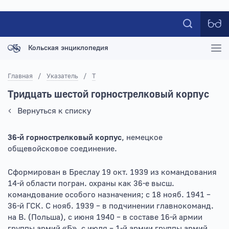
Кольская энциклопедия
Главная
/
Указатель
/
Т
Тридцать шестой горнострелковый корпус
Вернуться к списку
36-й горнострелковый корпус
, немецкое
общевойсковое соединение.
Сформирован в Бреслау 19 окт. 1939 из командования
14-й области погран. охраны как 36-е высш.
командование особого назначения; с 18 нояб. 1941 –
36-й ГСК. С нояб. 1939 – в подчинении главнокоманд.
на В. (Польша), с июня 1940 – в составе 16-й армии
группы армий «Б», с июля – 1-й армии группы армий