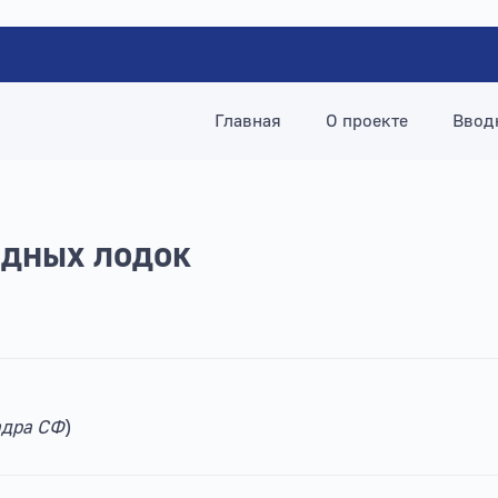
Главная
О проекте
Ввод
одных лодок
адра СФ
)