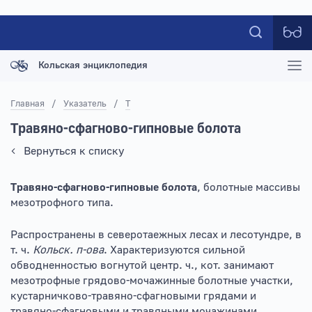
Кольская энциклопедия
Главная
/
Указатель
/
Т
Травяно-сфагново-гипновые болота
Вернуться к списку
Травяно-сфагново-гипновые болота
, болотные массивы
мезотрофного типа.
Распространены в северотаежных лесах и лесотундре, в
т. ч.
Кольск. п-ова
. Характеризуются сильной
обводненностью вогнутой центр. ч., кот. занимают
мезотрофные грядово-мочажинные болотные участки,
кустарничково-травяно-сфагновыми грядами и
травяно-сфагновыми и травяными мочажинами.