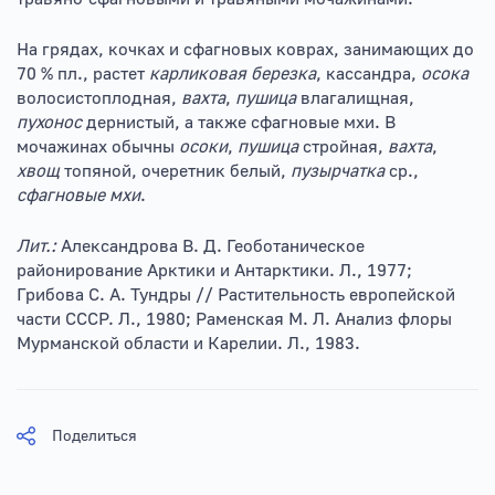
На грядах, кочках и сфагновых коврах, занимающих до
70 % пл., растет
карликовая березка
, кассандра,
осока
волосистоплодная,
вахта
,
пушица
влагалищная,
пухонос
дернистый, а также сфагновые мхи. В
мочажинах обычны
осоки
,
пушица
стройная,
вахта
,
хвощ
топяной, очеретник белый,
пузырчатка
ср.,
сфагновые мхи
.
Лит.:
Александрова В. Д. Геоботаническое
районирование Арктики и Антарктики. Л., 1977;
Грибова С. А. Тундры // Растительность европейской
части СССР. Л., 1980; Раменская М. Л. Анализ флоры
Мурманской области и Карелии. Л., 1983.
Поделиться