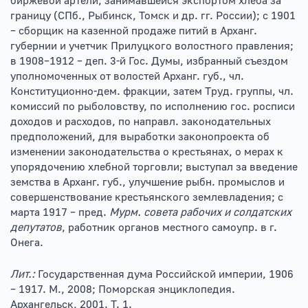
биржевой артели, занимавшейся экспортом хлеба за
границу (СПб., Рыбинск, Томск и др. гг. России); с 1901
– сборщик на казенной продаже питий в Арханг.
губернии и учетчик Прилуцкого волостного правления;
в 1908–1912 – деп. 3-й Гос. Думы, избранный съездом
уполномоченных от волостей Арханг. губ., чл.
Конституционно-дем. фракции, затем Труд. группы, чл.
комиссий по рыболовству, по исполнению гос. росписи
доходов и расходов, по направл. законодательных
предположений, для выработки законопроекта об
изменении законодательства о крестьянах, о мерах к
упорядочению хлебной торговли; выступал за введение
земства в Арханг. губ., улучшение рыбн. промыслов и
совершенствование крестьянского землевладения; с
марта 1917 – пред.
Мурм. совета рабочих и солдатских
депутатов
, работник органов местного самоупр. в г.
Онега.
Лит.:
Государственная дума Российской империи, 1906
– 1917. М., 2008; Поморская энциклопедия.
Архангельск, 2001. Т. 1.