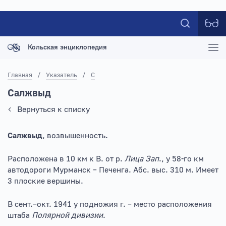
Кольская энциклопедия
Главная
/
Указатель
/
С
Салжвыд
Вернуться к списку
Салжвыд
, возвышенность.
Расположена в 10 км к В. от р.
Лица Зап
., у 58-го км
автодороги Мурманск – Печенга. Абс. выс. 310 м. Имеет
3 плоские вершины.
В сент.–окт. 1941 у подножия г. – место расположения
штаба
Полярной дивизии
.