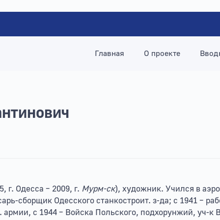
Главная
О проекте
Ввод
антинович
5, г. Одесса – 2009, г.
Мурм-ск
), художник. Учился в аэр
сарь-сборщик Одесского станкостроит. з-да; с 1941 – рабо
д. армии, с 1944 – Войска Польского, подхорунжий, уч-