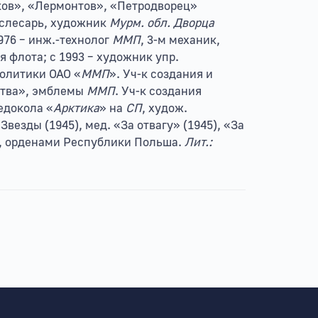
аков», «Лермонтов», «Петродворец»
, слесарь, художник
Мурм. обл. Дворца
1976 – инж.-технолог
ММП
, 3-м механик,
 флота; с 1993 – художник упр.
политики ОАО «
ММП
». Уч-к создания и
ства», эмблемы
ММП
. Уч-к создания
едокола «
Арктика
» на
СП
, худож.
. Звезды (1945), мед. «За отвагу» (1945), «За
р., орденами Республики Польша.
Лит.: