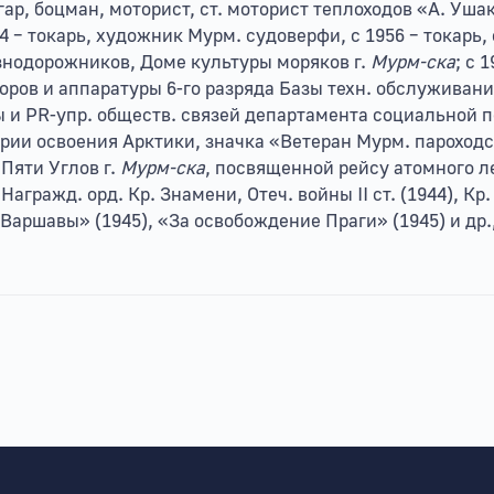
егар, боцман, моторист, ст. моторист теплоходов «А. Уш
4 – токарь, художник Мурм. судоверфи, с 1956 – токарь
знодорожников, Доме культуры моряков г.
Мурм-ска
; с 
ов и аппаратуры 6-го разряда Базы техн. обслуживания
ы и PR-упр. обществ. связей департамента социальной 
ории освоения Арктики, значка «Ветеран Мурм. пароход
Пяти Углов г.
Мурм-ска
, посвященной рейсу атомного л
 Награжд. орд. Кр. Знамени, Отеч. войны II ст. (1944), Кр
 Варшавы» (1945), «За освобождение Праги» (1945) и д