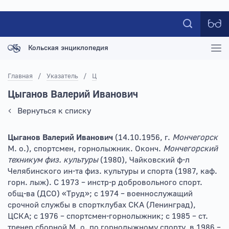
Кольская энциклопедия
Главная
/
Указатель
/
Ц
Цыганов Валерий Иванович
Вернуться к списку
Цыганов Валерий Иванович
(14.10.1956, г.
Мончегорск
М. о.), спортсмен, горнолыжник. Оконч.
Мончегорский
техникум физ. культуры
(1980), Чайковский ф-л
Челябинского ин-та физ. культуры и спорта (1987, каф.
горн. лыж). С 1973 – инстр-р добровольного спорт.
общ-ва (ДСО) «Труд»; с 1974 – военнослужащий
срочной службы в спортклубах СКА (Ленинград),
ЦСКА; с 1976 – спортсмен-горнолыжник; с 1985 – ст.
тренер сборной М. о. по горнолыжному спорту, в 1986 –