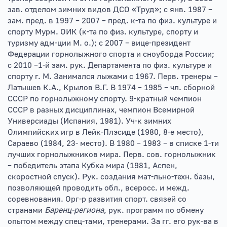
зав. отделом зимних видов ДСО «Труд»; с янв. 1987 –
зам. пред. в 1997 – 2007 – пред. к-та по физ. культуре и
спорту Мурм. ОИК (к-та по физ. культуре, спорту и
туризму адм-ции М. о.); с 2007 – вице-президент
Федерации горнолыжного спорта и сноуборда России;
с 2010 –1-й зам. рук. Департамента по физ. культуре и
спорту г. М. Занимался лыжами с 1967. Перв. тренеры –
Латышев К.А., Крылов В.Г. В 1974 – 1985 – чл. сборной
СССР по горнолыжному спорту. 9-кратный чемпион
СССР в разных дисциплинах, чемпион Всемирной
Универсиады (Испания, 1981). Уч-к зимних
Олимпийских игр в Лейк-Плэсиде (1980, 8-е место),
Сараево (1984, 23- место). В 1980 – 1983 – в списке 1-ти
лучших горнолыжников мира. Перв. сов. горнолыжник
– победитель этапа Кубка мира (1981, Аспен,
скоростной спуск). Рук. создания мат-льно-техн. базы,
позволяющей проводить обл., всеросс. и межд.
соревнования. Орг-р развития спорт. связей со
странами
Баренц-региона
, рук. программ по обмену
опытом между спец-тами, тренерами. За гг. его рук-ва в