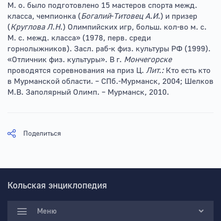
М. о. было подготовлено 15 мастеров спорта межд.
класса, чемпионка (
Богалий
-
Титовец
А.И
.) и призер
(
Круглова Л.Н
.) Олимпийских игр, больш. кол-во м. с.
М. с. межд. класса» (1978, перв. среди
горнолыжников). Засл. раб-к физ. культуры РФ (1999).
«Отличник физ. культуры». В г.
Мончегорске
проводятся соревнования на приз Ц.
Лит.:
Кто есть кто
в Мурманской области. – СПб.-Мурманск, 2004; Шелков
М.В. Заполярный Олимп. – Мурманск, 2010.
Поделиться
Кольская энциклопедия
Меню