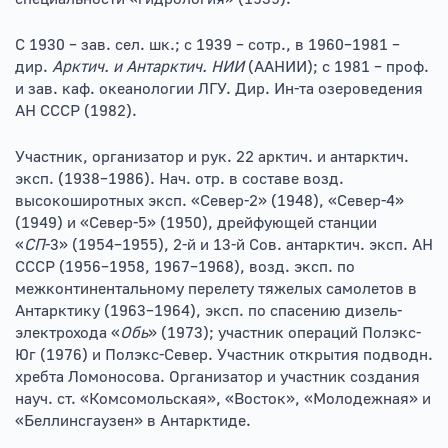
С 1930 – зав. сел. шк.; с 1939 – сотр., в 1960–1981 –
дир.
Арктич. и Антарктич. НИИ
(ААНИИ); с 1981 – проф.
и зав. каф. океанологии ЛГУ. Дир. Ин-та озероведения
АН СССР (1982).
Участник, организатор и рук. 22 арктич. и антарктич.
эксп. (1938–1986). Нач. отр. в составе возд.
высокоширотных эксп. «Север-2» (1948), «Север-4»
(1949) и «Север-5» (1950), дрейфующей станции
«
СП
-3» (1954–1955), 2-й и 13-й Сов. антарктич. эксп. АН
СССР (1956–1958, 1967–1968), возд. эксп. по
межконтинентальному перелету тяжелых самолетов в
Антарктику (1963–1964), эксп. по спасению дизель-
электрохода «
Обь
» (1973); участник операций Полэкс-
Юг (1976) и Полэкс-Север. Участник открытия подводн.
хребта Ломоносова. Организатор и участник создания
науч. ст. «Комсомольская», «Восток», «Молодежная» и
«Беллинсгаузен» в Антарктиде.