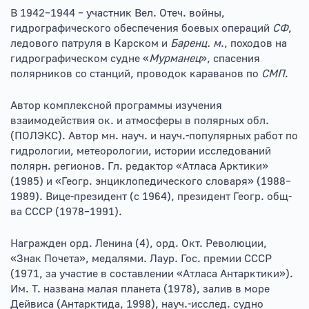
В 1942–1944 – участник Вел. Отеч. войны,
гидрографического обеспечения боевых операций
СФ
,
ледового патруля в Карском и
Баренц. м
., походов на
гидрографическом судне «
Мурманец
», спасения
полярников со станций, проводок караванов по
СМП
.
Автор комплексной программы изучения
взаимодействия ок. и атмосферы в полярных обл.
(ПОЛЭКС). Автор мн. науч. и науч.-популярных работ по
гидрологии, метеорологии, истории исследований
полярн. регионов. Гл. редактор «Атласа Арктики»
(1985) и «Геогр. энциклопедического словаря» (1988–
1989). Вице-президент (с 1964), президент Геогр. общ-
ва СССР (1978–1991).
Награжден орд. Ленина (4), орд. Окт. Революции,
«Знак Почета», медалями. Лаур. Гос. премии СССР
(1971, за участие в составлении «Атласа Антарктики»).
Им. Т. названа малая планета (1978), залив в море
Дейвиса (Антарктида, 1998), науч.-исслед. судно